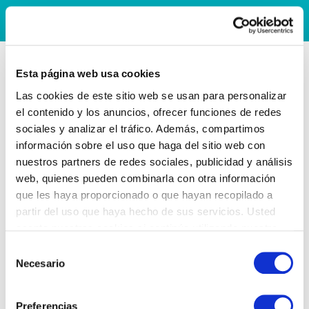
Esta página web usa cookies
Las cookies de este sitio web se usan para personalizar
el contenido y los anuncios, ofrecer funciones de redes
sociales y analizar el tráfico. Además, compartimos
información sobre el uso que haga del sitio web con
nuestros partners de redes sociales, publicidad y análisis
web, quienes pueden combinarla con otra información
que les haya proporcionado o que hayan recopilado a
partir del uso que haya hecho de sus servicios. Usted
acepta nuestras cookies si continúa utilizando nuestro
sitio web.
Selección
Necesario
de
consentimiento
Preferencias