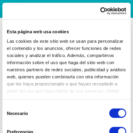
Esta página web usa cookies
Las cookies de este sitio web se usan para personalizar
el contenido y los anuncios, ofrecer funciones de redes
sociales y analizar el tráfico. Además, compartimos
información sobre el uso que haga del sitio web con
nuestros partners de redes sociales, publicidad y análisis
web, quienes pueden combinarla con otra información
que les haya proporcionado o que hayan recopilado a
partir del uso que haya hecho de sus servicios. Usted
acepta nuestras cookies si continúa utilizando nuestro
sitio web.
Selección
Necesario
de
consentimiento
Preferencias