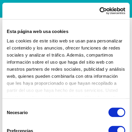
Esta página web usa cookies
Las cookies de este sitio web se usan para personalizar
el contenido y los anuncios, ofrecer funciones de redes
sociales y analizar el tráfico. Además, compartimos
información sobre el uso que haga del sitio web con
nuestros partners de redes sociales, publicidad y análisis
web, quienes pueden combinarla con otra información
que les haya proporcionado o que hayan recopilado a
partir del uso que haya hecho de sus servicios. Usted
acepta nuestras cookies si continúa utilizando nuestro
sitio web.
Selección
Necesario
de
consentimiento
Preferencias