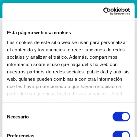
Esta página web usa cookies
Las cookies de este sitio web se usan para personalizar
el contenido y los anuncios, ofrecer funciones de redes
sociales y analizar el tráfico. Además, compartimos
información sobre el uso que haga del sitio web con
nuestros partners de redes sociales, publicidad y análisis
web, quienes pueden combinarla con otra información
que les haya proporcionado o que hayan recopilado a
partir del uso que haya hecho de sus servicios. Usted
acepta nuestras cookies si continúa utilizando nuestro
sitio web.
Selección
Necesario
de
consentimiento
Preferencias