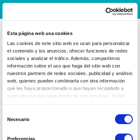
Esta página web usa cookies
Las cookies de este sitio web se usan para personalizar
el contenido y los anuncios, ofrecer funciones de redes
sociales y analizar el tráfico. Además, compartimos
información sobre el uso que haga del sitio web con
nuestros partners de redes sociales, publicidad y análisis
web, quienes pueden combinarla con otra información
que les haya proporcionado o que hayan recopilado a
partir del uso que haya hecho de sus servicios. Usted
acepta nuestras cookies si continúa utilizando nuestro
sitio web.
Selección
Necesario
de
consentimiento
Preferencias