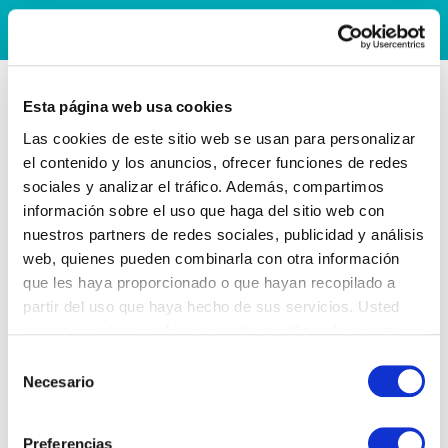
Esta página web usa cookies
Las cookies de este sitio web se usan para personalizar
el contenido y los anuncios, ofrecer funciones de redes
sociales y analizar el tráfico. Además, compartimos
información sobre el uso que haga del sitio web con
nuestros partners de redes sociales, publicidad y análisis
web, quienes pueden combinarla con otra información
que les haya proporcionado o que hayan recopilado a
partir del uso que haya hecho de sus servicios. Usted
acepta nuestras cookies si continúa utilizando nuestro
sitio web.
Selección
Necesario
de
consentimiento
Preferencias