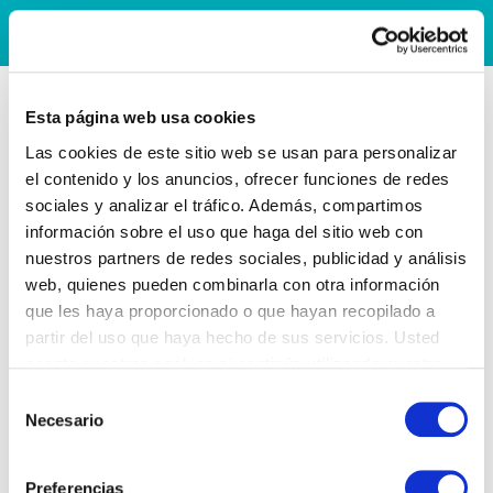
Esta página web usa cookies
Las cookies de este sitio web se usan para personalizar
el contenido y los anuncios, ofrecer funciones de redes
sociales y analizar el tráfico. Además, compartimos
información sobre el uso que haga del sitio web con
nuestros partners de redes sociales, publicidad y análisis
web, quienes pueden combinarla con otra información
que les haya proporcionado o que hayan recopilado a
partir del uso que haya hecho de sus servicios. Usted
acepta nuestras cookies si continúa utilizando nuestro
sitio web.
Selección
Necesario
de
consentimiento
Preferencias