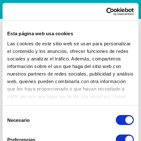
Esta página web usa cookies
Las cookies de este sitio web se usan para personalizar
el contenido y los anuncios, ofrecer funciones de redes
sociales y analizar el tráfico. Además, compartimos
información sobre el uso que haga del sitio web con
nuestros partners de redes sociales, publicidad y análisis
web, quienes pueden combinarla con otra información
que les haya proporcionado o que hayan recopilado a
partir del uso que haya hecho de sus servicios. Usted
acepta nuestras cookies si continúa utilizando nuestro
sitio web.
Selección
Necesario
de
consentimiento
Preferencias