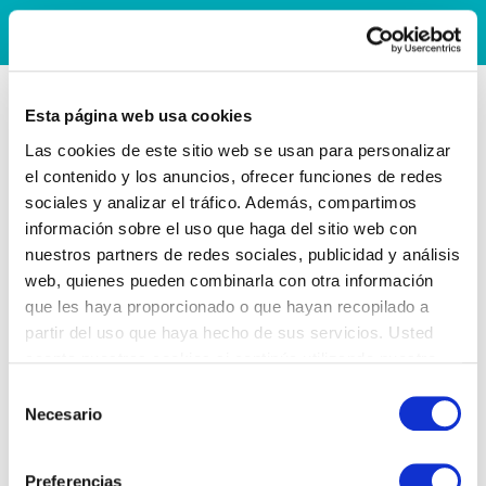
Esta página web usa cookies
Las cookies de este sitio web se usan para personalizar
el contenido y los anuncios, ofrecer funciones de redes
sociales y analizar el tráfico. Además, compartimos
información sobre el uso que haga del sitio web con
nuestros partners de redes sociales, publicidad y análisis
web, quienes pueden combinarla con otra información
que les haya proporcionado o que hayan recopilado a
partir del uso que haya hecho de sus servicios. Usted
acepta nuestras cookies si continúa utilizando nuestro
sitio web.
Selección
Necesario
de
consentimiento
Preferencias