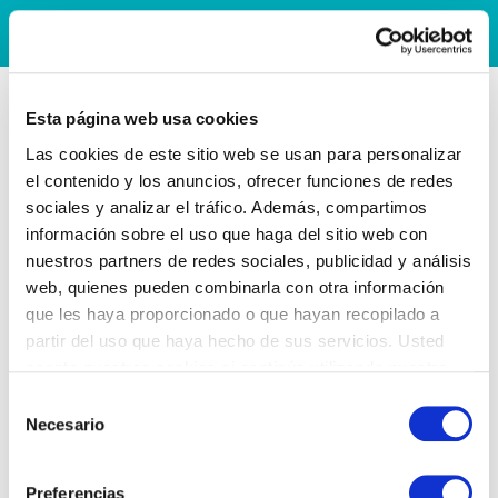
Esta página web usa cookies
Las cookies de este sitio web se usan para personalizar
el contenido y los anuncios, ofrecer funciones de redes
sociales y analizar el tráfico. Además, compartimos
información sobre el uso que haga del sitio web con
nuestros partners de redes sociales, publicidad y análisis
web, quienes pueden combinarla con otra información
que les haya proporcionado o que hayan recopilado a
partir del uso que haya hecho de sus servicios. Usted
acepta nuestras cookies si continúa utilizando nuestro
sitio web.
Selección
Necesario
de
consentimiento
Preferencias