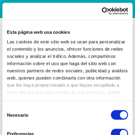
Esta página web usa cookies
Las cookies de este sitio web se usan para personalizar
el contenido y los anuncios, ofrecer funciones de redes
sociales y analizar el tráfico. Además, compartimos
información sobre el uso que haga del sitio web con
nuestros partners de redes sociales, publicidad y análisis
web, quienes pueden combinarla con otra información
que les haya proporcionado o que hayan recopilado a
partir del uso que haya hecho de sus servicios. Usted
acepta nuestras cookies si continúa utilizando nuestro
sitio web.
Selección
Necesario
de
consentimiento
Preferencias