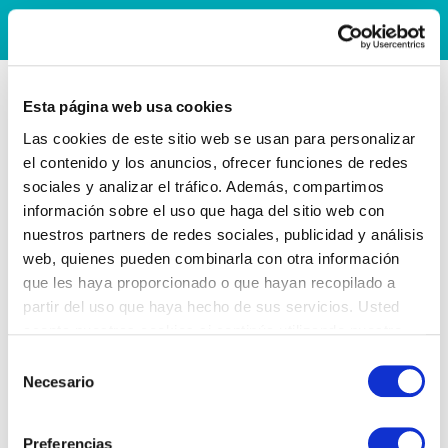
Esta página web usa cookies
Las cookies de este sitio web se usan para personalizar
el contenido y los anuncios, ofrecer funciones de redes
sociales y analizar el tráfico. Además, compartimos
información sobre el uso que haga del sitio web con
nuestros partners de redes sociales, publicidad y análisis
web, quienes pueden combinarla con otra información
que les haya proporcionado o que hayan recopilado a
partir del uso que haya hecho de sus servicios. Usted
acepta nuestras cookies si continúa utilizando nuestro
sitio web.
Selección
Necesario
de
consentimiento
Preferencias