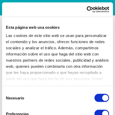
Esta página web usa cookies
Las cookies de este sitio web se usan para personalizar
el contenido y los anuncios, ofrecer funciones de redes
sociales y analizar el tráfico. Además, compartimos
información sobre el uso que haga del sitio web con
nuestros partners de redes sociales, publicidad y análisis
web, quienes pueden combinarla con otra información
que les haya proporcionado o que hayan recopilado a
partir del uso que haya hecho de sus servicios. Usted
acepta nuestras cookies si continúa utilizando nuestro
sitio web.
Selección
Necesario
de
consentimiento
Preferencias