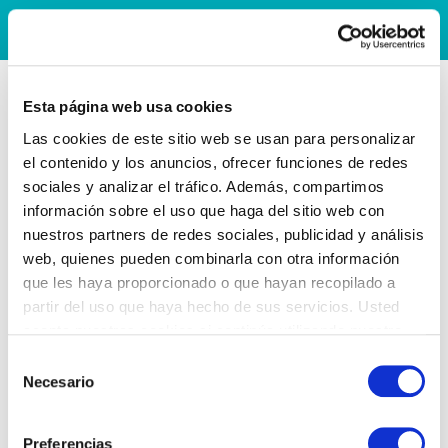
Esta página web usa cookies
Las cookies de este sitio web se usan para personalizar
el contenido y los anuncios, ofrecer funciones de redes
sociales y analizar el tráfico. Además, compartimos
información sobre el uso que haga del sitio web con
nuestros partners de redes sociales, publicidad y análisis
web, quienes pueden combinarla con otra información
que les haya proporcionado o que hayan recopilado a
partir del uso que haya hecho de sus servicios. Usted
acepta nuestras cookies si continúa utilizando nuestro
sitio web.
Selección
Necesario
de
consentimiento
Preferencias