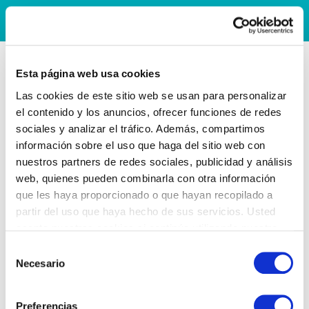
Esta página web usa cookies
Las cookies de este sitio web se usan para personalizar
el contenido y los anuncios, ofrecer funciones de redes
sociales y analizar el tráfico. Además, compartimos
información sobre el uso que haga del sitio web con
nuestros partners de redes sociales, publicidad y análisis
web, quienes pueden combinarla con otra información
que les haya proporcionado o que hayan recopilado a
partir del uso que haya hecho de sus servicios. Usted
acepta nuestras cookies si continúa utilizando nuestro
sitio web.
Selección
Necesario
de
consentimiento
Preferencias