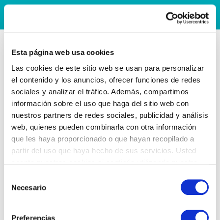
Esta página web usa cookies
Las cookies de este sitio web se usan para personalizar
el contenido y los anuncios, ofrecer funciones de redes
sociales y analizar el tráfico. Además, compartimos
información sobre el uso que haga del sitio web con
nuestros partners de redes sociales, publicidad y análisis
web, quienes pueden combinarla con otra información
que les haya proporcionado o que hayan recopilado a
partir del uso que haya hecho de sus servicios. Usted
acepta nuestras cookies si continúa utilizando nuestro
sitio web.
Selección
Necesario
de
consentimiento
Preferencias