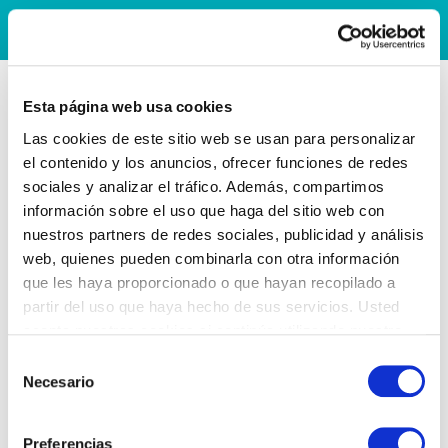
Esta página web usa cookies
Las cookies de este sitio web se usan para personalizar
el contenido y los anuncios, ofrecer funciones de redes
sociales y analizar el tráfico. Además, compartimos
información sobre el uso que haga del sitio web con
nuestros partners de redes sociales, publicidad y análisis
web, quienes pueden combinarla con otra información
que les haya proporcionado o que hayan recopilado a
partir del uso que haya hecho de sus servicios. Usted
acepta nuestras cookies si continúa utilizando nuestro
sitio web.
Selección
Necesario
de
consentimiento
Preferencias