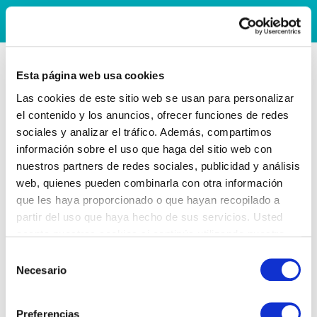
Esta página web usa cookies
Las cookies de este sitio web se usan para personalizar
el contenido y los anuncios, ofrecer funciones de redes
sociales y analizar el tráfico. Además, compartimos
información sobre el uso que haga del sitio web con
nuestros partners de redes sociales, publicidad y análisis
web, quienes pueden combinarla con otra información
que les haya proporcionado o que hayan recopilado a
partir del uso que haya hecho de sus servicios. Usted
acepta nuestras cookies si continúa utilizando nuestro
sitio web.
Selección
Necesario
de
consentimiento
Preferencias