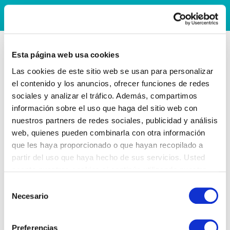
Esta página web usa cookies
Las cookies de este sitio web se usan para personalizar
el contenido y los anuncios, ofrecer funciones de redes
sociales y analizar el tráfico. Además, compartimos
información sobre el uso que haga del sitio web con
nuestros partners de redes sociales, publicidad y análisis
web, quienes pueden combinarla con otra información
que les haya proporcionado o que hayan recopilado a
partir del uso que haya hecho de sus servicios. Usted
acepta nuestras cookies si continúa utilizando nuestro
sitio web.
Selección
Necesario
de
consentimiento
Preferencias