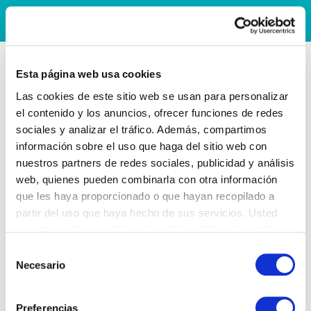
Esta página web usa cookies
Las cookies de este sitio web se usan para personalizar
el contenido y los anuncios, ofrecer funciones de redes
sociales y analizar el tráfico. Además, compartimos
información sobre el uso que haga del sitio web con
nuestros partners de redes sociales, publicidad y análisis
web, quienes pueden combinarla con otra información
que les haya proporcionado o que hayan recopilado a
partir del uso que haya hecho de sus servicios. Usted
acepta nuestras cookies si continúa utilizando nuestro
sitio web.
Selección
Necesario
de
consentimiento
Preferencias