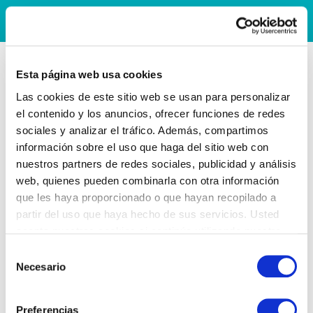
Esta página web usa cookies
Las cookies de este sitio web se usan para personalizar
el contenido y los anuncios, ofrecer funciones de redes
sociales y analizar el tráfico. Además, compartimos
información sobre el uso que haga del sitio web con
nuestros partners de redes sociales, publicidad y análisis
web, quienes pueden combinarla con otra información
que les haya proporcionado o que hayan recopilado a
partir del uso que haya hecho de sus servicios. Usted
acepta nuestras cookies si continúa utilizando nuestro
sitio web.
Selección
Necesario
de
consentimiento
Preferencias