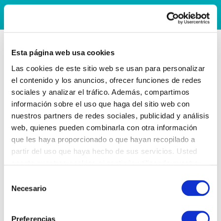
Esta página web usa cookies
Las cookies de este sitio web se usan para personalizar
el contenido y los anuncios, ofrecer funciones de redes
sociales y analizar el tráfico. Además, compartimos
información sobre el uso que haga del sitio web con
nuestros partners de redes sociales, publicidad y análisis
web, quienes pueden combinarla con otra información
que les haya proporcionado o que hayan recopilado a
partir del uso que haya hecho de sus servicios. Usted
acepta nuestras cookies si continúa utilizando nuestro
sitio web.
Selección
Necesario
de
consentimiento
Preferencias