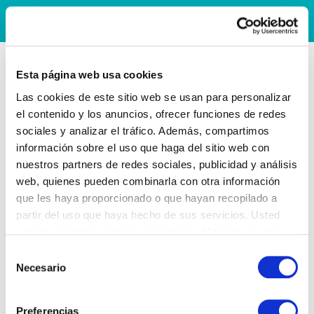
Esta página web usa cookies
Las cookies de este sitio web se usan para personalizar
el contenido y los anuncios, ofrecer funciones de redes
sociales y analizar el tráfico. Además, compartimos
información sobre el uso que haga del sitio web con
nuestros partners de redes sociales, publicidad y análisis
web, quienes pueden combinarla con otra información
que les haya proporcionado o que hayan recopilado a
partir del uso que haya hecho de sus servicios. Usted
acepta nuestras cookies si continúa utilizando nuestro
sitio web.
Selección
Necesario
de
consentimiento
Preferencias