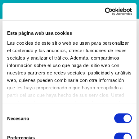
Esta página web usa cookies
Las cookies de este sitio web se usan para personalizar
el contenido y los anuncios, ofrecer funciones de redes
sociales y analizar el tráfico. Además, compartimos
información sobre el uso que haga del sitio web con
nuestros partners de redes sociales, publicidad y análisis
web, quienes pueden combinarla con otra información
que les haya proporcionado o que hayan recopilado a
partir del uso que haya hecho de sus servicios. Usted
acepta nuestras cookies si continúa utilizando nuestro
sitio web.
Selección
Necesario
de
consentimiento
Preferencias