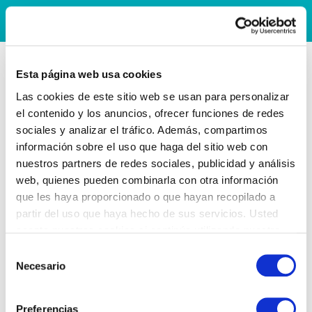
Esta página web usa cookies
Las cookies de este sitio web se usan para personalizar
el contenido y los anuncios, ofrecer funciones de redes
sociales y analizar el tráfico. Además, compartimos
información sobre el uso que haga del sitio web con
nuestros partners de redes sociales, publicidad y análisis
web, quienes pueden combinarla con otra información
que les haya proporcionado o que hayan recopilado a
partir del uso que haya hecho de sus servicios. Usted
acepta nuestras cookies si continúa utilizando nuestro
sitio web.
Selección
Necesario
de
consentimiento
Preferencias