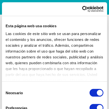
Esta página web usa cookies
Las cookies de este sitio web se usan para personalizar
el contenido y los anuncios, ofrecer funciones de redes
sociales y analizar el tráfico. Además, compartimos
información sobre el uso que haga del sitio web con
nuestros partners de redes sociales, publicidad y análisis
web, quienes pueden combinarla con otra información
que les haya proporcionado o que hayan recopilado a
partir del uso que haya hecho de sus servicios. Usted
acepta nuestras cookies si continúa utilizando nuestro
sitio web.
Selección
Necesario
de
consentimiento
Preferencias