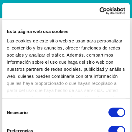
Esta página web usa cookies
Las cookies de este sitio web se usan para personalizar
el contenido y los anuncios, ofrecer funciones de redes
sociales y analizar el tráfico. Además, compartimos
información sobre el uso que haga del sitio web con
nuestros partners de redes sociales, publicidad y análisis
web, quienes pueden combinarla con otra información
que les haya proporcionado o que hayan recopilado a
partir del uso que haya hecho de sus servicios. Usted
acepta nuestras cookies si continúa utilizando nuestro
sitio web.
Selección
Necesario
de
consentimiento
Preferencias