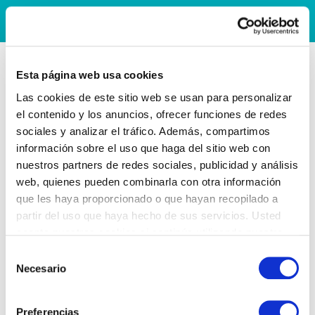
Esta página web usa cookies
Las cookies de este sitio web se usan para personalizar
el contenido y los anuncios, ofrecer funciones de redes
sociales y analizar el tráfico. Además, compartimos
información sobre el uso que haga del sitio web con
nuestros partners de redes sociales, publicidad y análisis
web, quienes pueden combinarla con otra información
que les haya proporcionado o que hayan recopilado a
partir del uso que haya hecho de sus servicios. Usted
acepta nuestras cookies si continúa utilizando nuestro
sitio web.
Selección
Necesario
de
consentimiento
Preferencias