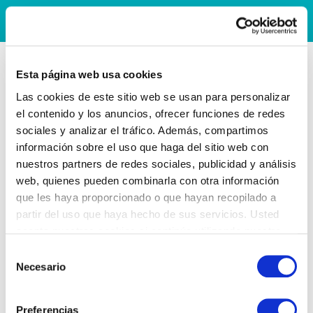
Esta página web usa cookies
Las cookies de este sitio web se usan para personalizar
el contenido y los anuncios, ofrecer funciones de redes
sociales y analizar el tráfico. Además, compartimos
información sobre el uso que haga del sitio web con
nuestros partners de redes sociales, publicidad y análisis
web, quienes pueden combinarla con otra información
que les haya proporcionado o que hayan recopilado a
partir del uso que haya hecho de sus servicios. Usted
acepta nuestras cookies si continúa utilizando nuestro
sitio web.
Selección
Necesario
de
consentimiento
Preferencias