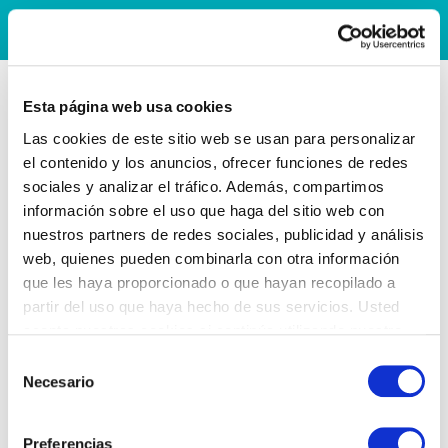
Esta página web usa cookies
Las cookies de este sitio web se usan para personalizar
el contenido y los anuncios, ofrecer funciones de redes
sociales y analizar el tráfico. Además, compartimos
información sobre el uso que haga del sitio web con
nuestros partners de redes sociales, publicidad y análisis
web, quienes pueden combinarla con otra información
que les haya proporcionado o que hayan recopilado a
partir del uso que haya hecho de sus servicios. Usted
acepta nuestras cookies si continúa utilizando nuestro
sitio web.
Selección
Necesario
de
consentimiento
Preferencias