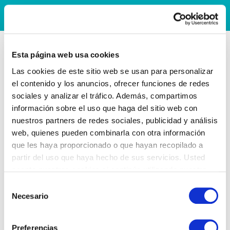
Esta página web usa cookies
Las cookies de este sitio web se usan para personalizar
el contenido y los anuncios, ofrecer funciones de redes
sociales y analizar el tráfico. Además, compartimos
información sobre el uso que haga del sitio web con
nuestros partners de redes sociales, publicidad y análisis
web, quienes pueden combinarla con otra información
que les haya proporcionado o que hayan recopilado a
partir del uso que haya hecho de sus servicios. Usted
acepta nuestras cookies si continúa utilizando nuestro
sitio web.
Selección
Necesario
de
consentimiento
Preferencias