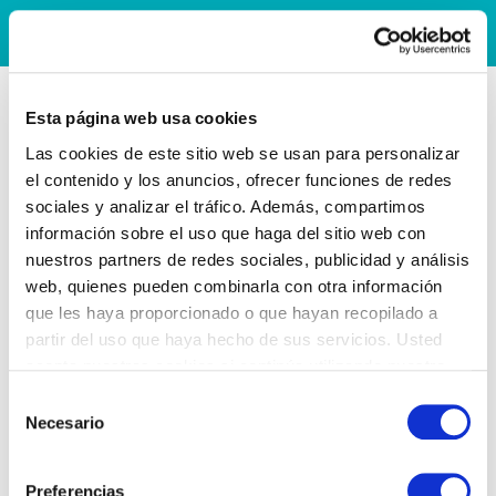
Esta página web usa cookies
Las cookies de este sitio web se usan para personalizar
el contenido y los anuncios, ofrecer funciones de redes
sociales y analizar el tráfico. Además, compartimos
información sobre el uso que haga del sitio web con
nuestros partners de redes sociales, publicidad y análisis
web, quienes pueden combinarla con otra información
que les haya proporcionado o que hayan recopilado a
partir del uso que haya hecho de sus servicios. Usted
acepta nuestras cookies si continúa utilizando nuestro
sitio web.
Selección
Necesario
de
consentimiento
Preferencias