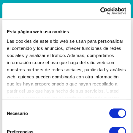
Esta página web usa cookies
Las cookies de este sitio web se usan para personalizar
el contenido y los anuncios, ofrecer funciones de redes
sociales y analizar el tráfico. Además, compartimos
información sobre el uso que haga del sitio web con
nuestros partners de redes sociales, publicidad y análisis
web, quienes pueden combinarla con otra información
que les haya proporcionado o que hayan recopilado a
partir del uso que haya hecho de sus servicios. Usted
acepta nuestras cookies si continúa utilizando nuestro
sitio web.
Selección
Necesario
de
consentimiento
Preferencias