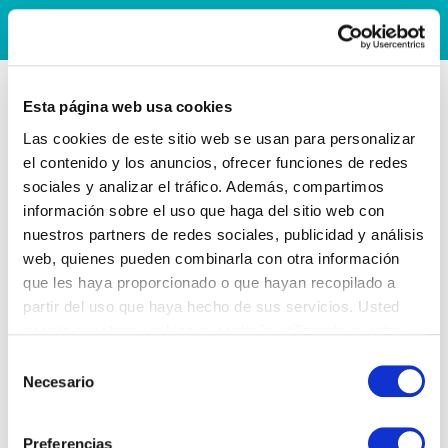
Esta página web usa cookies
Las cookies de este sitio web se usan para personalizar
el contenido y los anuncios, ofrecer funciones de redes
sociales y analizar el tráfico. Además, compartimos
información sobre el uso que haga del sitio web con
nuestros partners de redes sociales, publicidad y análisis
web, quienes pueden combinarla con otra información
que les haya proporcionado o que hayan recopilado a
partir del uso que haya hecho de sus servicios. Usted
acepta nuestras cookies si continúa utilizando nuestro
sitio web.
Selección
Necesario
de
consentimiento
Preferencias