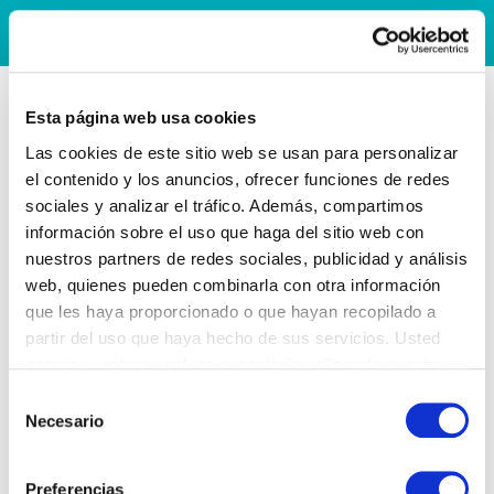
Esta página web usa cookies
Las cookies de este sitio web se usan para personalizar
el contenido y los anuncios, ofrecer funciones de redes
sociales y analizar el tráfico. Además, compartimos
información sobre el uso que haga del sitio web con
nuestros partners de redes sociales, publicidad y análisis
web, quienes pueden combinarla con otra información
que les haya proporcionado o que hayan recopilado a
partir del uso que haya hecho de sus servicios. Usted
acepta nuestras cookies si continúa utilizando nuestro
sitio web.
Selección
Necesario
de
consentimiento
Preferencias