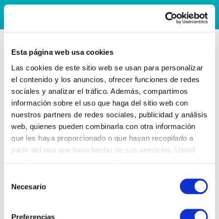
Esta página web usa cookies
Las cookies de este sitio web se usan para personalizar
el contenido y los anuncios, ofrecer funciones de redes
sociales y analizar el tráfico. Además, compartimos
información sobre el uso que haga del sitio web con
nuestros partners de redes sociales, publicidad y análisis
web, quienes pueden combinarla con otra información
que les haya proporcionado o que hayan recopilado a
partir del uso que haya hecho de sus servicios. Usted
acepta nuestras cookies si continúa utilizando nuestro
sitio web.
Selección
Necesario
de
consentimiento
Preferencias