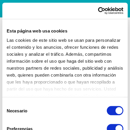
Esta página web usa cookies
Las cookies de este sitio web se usan para personalizar
el contenido y los anuncios, ofrecer funciones de redes
sociales y analizar el tráfico. Además, compartimos
información sobre el uso que haga del sitio web con
nuestros partners de redes sociales, publicidad y análisis
web, quienes pueden combinarla con otra información
que les haya proporcionado o que hayan recopilado a
partir del uso que haya hecho de sus servicios. Usted
acepta nuestras cookies si continúa utilizando nuestro
sitio web.
Selección
Necesario
de
consentimiento
Preferencias