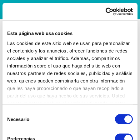
Esta página web usa cookies
Las cookies de este sitio web se usan para personalizar
el contenido y los anuncios, ofrecer funciones de redes
sociales y analizar el tráfico. Además, compartimos
información sobre el uso que haga del sitio web con
nuestros partners de redes sociales, publicidad y análisis
web, quienes pueden combinarla con otra información
que les haya proporcionado o que hayan recopilado a
partir del uso que haya hecho de sus servicios. Usted
acepta nuestras cookies si continúa utilizando nuestro
sitio web.
Selección
Necesario
de
consentimiento
Preferencias