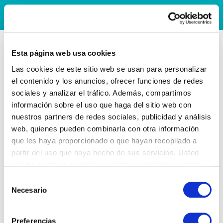
Esta página web usa cookies
Las cookies de este sitio web se usan para personalizar
el contenido y los anuncios, ofrecer funciones de redes
sociales y analizar el tráfico. Además, compartimos
información sobre el uso que haga del sitio web con
nuestros partners de redes sociales, publicidad y análisis
web, quienes pueden combinarla con otra información
que les haya proporcionado o que hayan recopilado a
partir del uso que haya hecho de sus servicios. Usted
acepta nuestras cookies si continúa utilizando nuestro
sitio web.
Selección
Necesario
de
consentimiento
Preferencias