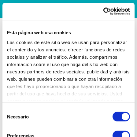
Esta página web usa cookies
Las cookies de este sitio web se usan para personalizar
el contenido y los anuncios, ofrecer funciones de redes
sociales y analizar el tráfico. Además, compartimos
información sobre el uso que haga del sitio web con
nuestros partners de redes sociales, publicidad y análisis
web, quienes pueden combinarla con otra información
que les haya proporcionado o que hayan recopilado a
partir del uso que haya hecho de sus servicios. Usted
acepta nuestras cookies si continúa utilizando nuestro
sitio web.
Selección
Necesario
de
consentimiento
Preferencias