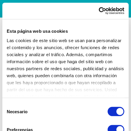
Esta página web usa cookies
Las cookies de este sitio web se usan para personalizar
el contenido y los anuncios, ofrecer funciones de redes
sociales y analizar el tráfico. Además, compartimos
información sobre el uso que haga del sitio web con
nuestros partners de redes sociales, publicidad y análisis
web, quienes pueden combinarla con otra información
que les haya proporcionado o que hayan recopilado a
partir del uso que haya hecho de sus servicios. Usted
acepta nuestras cookies si continúa utilizando nuestro
sitio web.
Selección
Necesario
de
consentimiento
Preferencias