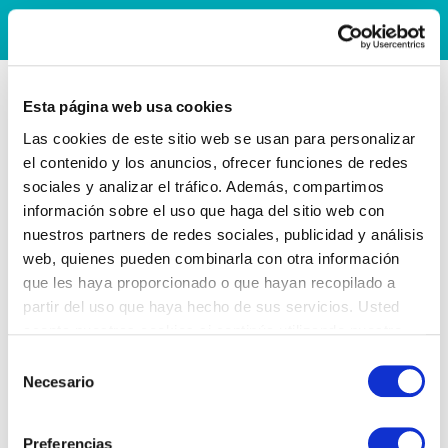
Esta página web usa cookies
Las cookies de este sitio web se usan para personalizar
el contenido y los anuncios, ofrecer funciones de redes
sociales y analizar el tráfico. Además, compartimos
información sobre el uso que haga del sitio web con
nuestros partners de redes sociales, publicidad y análisis
web, quienes pueden combinarla con otra información
que les haya proporcionado o que hayan recopilado a
partir del uso que haya hecho de sus servicios. Usted
acepta nuestras cookies si continúa utilizando nuestro
sitio web.
Selección
Necesario
de
consentimiento
Preferencias