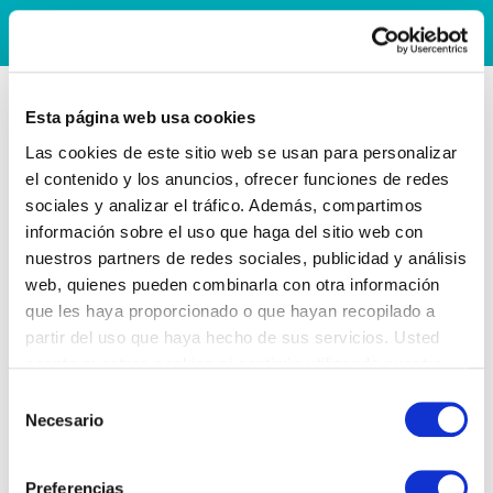
Esta página web usa cookies
Las cookies de este sitio web se usan para personalizar
el contenido y los anuncios, ofrecer funciones de redes
sociales y analizar el tráfico. Además, compartimos
información sobre el uso que haga del sitio web con
nuestros partners de redes sociales, publicidad y análisis
web, quienes pueden combinarla con otra información
que les haya proporcionado o que hayan recopilado a
partir del uso que haya hecho de sus servicios. Usted
acepta nuestras cookies si continúa utilizando nuestro
sitio web.
Selección
Necesario
de
consentimiento
Preferencias