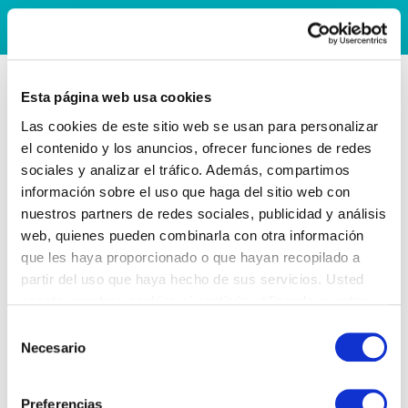
Esta página web usa cookies
Las cookies de este sitio web se usan para personalizar
el contenido y los anuncios, ofrecer funciones de redes
sociales y analizar el tráfico. Además, compartimos
información sobre el uso que haga del sitio web con
nuestros partners de redes sociales, publicidad y análisis
web, quienes pueden combinarla con otra información
que les haya proporcionado o que hayan recopilado a
partir del uso que haya hecho de sus servicios. Usted
acepta nuestras cookies si continúa utilizando nuestro
sitio web.
Selección
Necesario
de
consentimiento
Preferencias