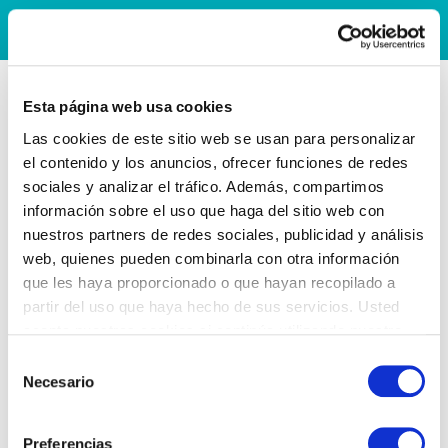
Esta página web usa cookies
Las cookies de este sitio web se usan para personalizar
el contenido y los anuncios, ofrecer funciones de redes
sociales y analizar el tráfico. Además, compartimos
información sobre el uso que haga del sitio web con
nuestros partners de redes sociales, publicidad y análisis
web, quienes pueden combinarla con otra información
que les haya proporcionado o que hayan recopilado a
partir del uso que haya hecho de sus servicios. Usted
acepta nuestras cookies si continúa utilizando nuestro
sitio web.
Selección
Necesario
de
consentimiento
Preferencias