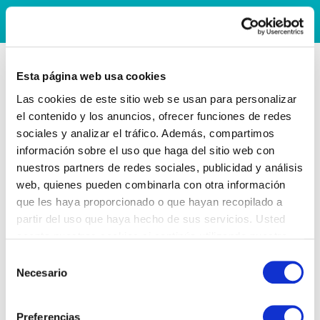
Esta página web usa cookies
Las cookies de este sitio web se usan para personalizar
el contenido y los anuncios, ofrecer funciones de redes
sociales y analizar el tráfico. Además, compartimos
información sobre el uso que haga del sitio web con
nuestros partners de redes sociales, publicidad y análisis
web, quienes pueden combinarla con otra información
que les haya proporcionado o que hayan recopilado a
partir del uso que haya hecho de sus servicios. Usted
acepta nuestras cookies si continúa utilizando nuestro
sitio web.
Selección
Necesario
de
consentimiento
Preferencias