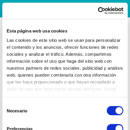
Esta página web usa cookies
Las cookies de este sitio web se usan para personalizar
el contenido y los anuncios, ofrecer funciones de redes
sociales y analizar el tráfico. Además, compartimos
información sobre el uso que haga del sitio web con
nuestros partners de redes sociales, publicidad y análisis
web, quienes pueden combinarla con otra información
que les haya proporcionado o que hayan recopilado a
partir del uso que haya hecho de sus servicios. Usted
acepta nuestras cookies si continúa utilizando nuestro
sitio web.
Selección
Necesario
de
consentimiento
Preferencias