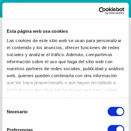
Esta página web usa cookies
Las cookies de este sitio web se usan para personalizar
el contenido y los anuncios, ofrecer funciones de redes
sociales y analizar el tráfico. Además, compartimos
información sobre el uso que haga del sitio web con
nuestros partners de redes sociales, publicidad y análisis
web, quienes pueden combinarla con otra información
que les haya proporcionado o que hayan recopilado a
partir del uso que haya hecho de sus servicios. Usted
acepta nuestras cookies si continúa utilizando nuestro
sitio web.
Selección
Necesario
de
consentimiento
Preferencias