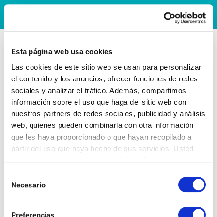
Esta página web usa cookies
Las cookies de este sitio web se usan para personalizar
el contenido y los anuncios, ofrecer funciones de redes
sociales y analizar el tráfico. Además, compartimos
información sobre el uso que haga del sitio web con
nuestros partners de redes sociales, publicidad y análisis
web, quienes pueden combinarla con otra información
que les haya proporcionado o que hayan recopilado a
partir del uso que haya hecho de sus servicios. Usted
acepta nuestras cookies si continúa utilizando nuestro
sitio web.
Selección
Necesario
de
consentimiento
Preferencias