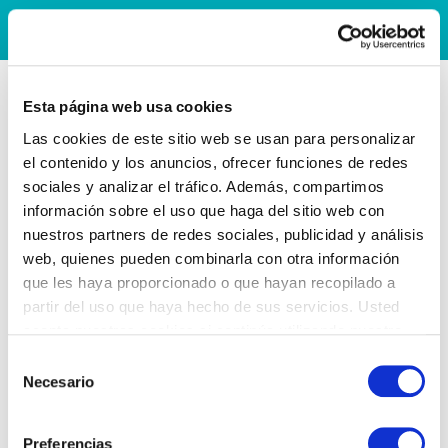
Esta página web usa cookies
Las cookies de este sitio web se usan para personalizar
el contenido y los anuncios, ofrecer funciones de redes
sociales y analizar el tráfico. Además, compartimos
información sobre el uso que haga del sitio web con
nuestros partners de redes sociales, publicidad y análisis
web, quienes pueden combinarla con otra información
que les haya proporcionado o que hayan recopilado a
partir del uso que haya hecho de sus servicios. Usted
acepta nuestras cookies si continúa utilizando nuestro
sitio web.
Selección
Necesario
de
consentimiento
Preferencias